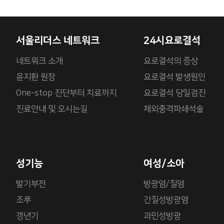
서울리더스 네트워크
24시요로결석
네트워크 소개
요로결석의 증상
윤지환 원장
요로결석 발생원인
One-stop 진단부터 치료까지
요로결석 당일검진
진료안내 및 오시는길
체외충격파쇄석술
성기능
여성/소아
발기부전
방광염/질염
조루
간질성방광염
갱년기
과민성방광