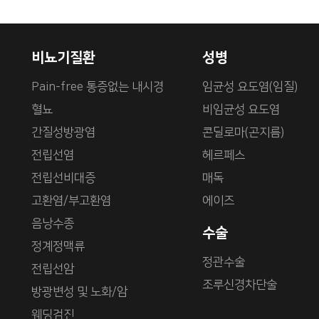
갱년기
비뇨기질환
성병
Pain-free 통증없는 내시경
임균성 요도염(임질)
혈뇨
비임균성 요도염
간질성방광염
콘딜로마(곤지름)
전립선염
헤르페스
전립선비대증
매독
방광염/질염
고환염/부고환염
에이즈
음낭수종
수술
과민성방광
정계정맥류
정관수술
전립선암
소아질환
조루신경차단술
방광변성 및 노화/암
웨딩검진