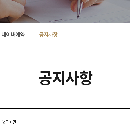
요로결석의 증상
네이버예약
공지사항
요로결석 당일검진
ree 통증없는 내시경
혈뇨
전립선비대증
댓글
0건