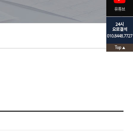
요로결석 발생원인
체외충격파쇄석술
간질성방광염
고환염/부고환염