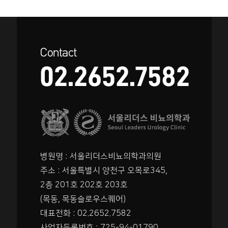
간질성방광염
병원명 : 서울리더스비뇨의학과의원
요실금
주소 : 서울특별시 양천구 오목로345,
2층 201호 202호 203호
(목동, 목동슬로우스퀘어)
대표전화 : 02.2652.7582
사업자등록번호 : 725-94-01790