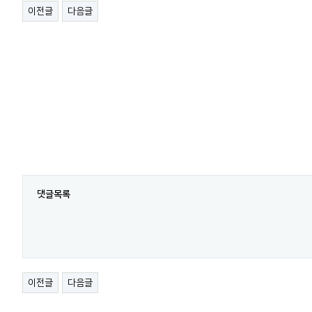
이전글
다음글
음낭수종
방광변성 
댓글목록
이전글
다음글