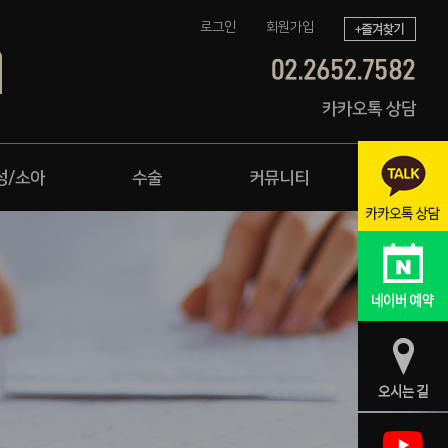
로그인
회원가입
카카오톡 상담
성/소아
수술
커뮤니티
윤지환 원장
지
진료안내 및 오시는길