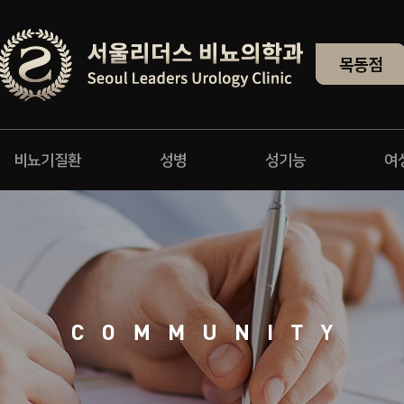
비뇨기질환
성병
성기능
여
네트워크 소개(지점안내)
One-stop 진단부터 치료까