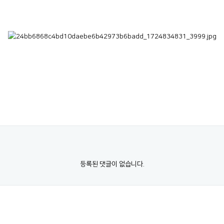
정계정맥류
및 노화/암
웨딩검진
임균성 요도염(임질)
콘딜로마(곤지름)
매독
등록된 댓글이 없습니다.
발기부전